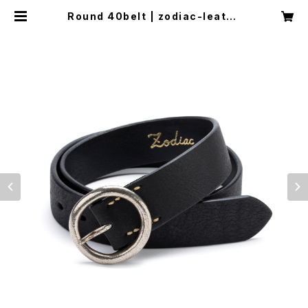
Round 40belt | zodiac-leathe
r